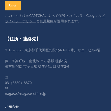
このサイトはreCAPTCHAによって保護されており、Googleの
プ
ライバシーポリシー
と
利用規約
が適用されます。
【住所・連絡先】
〒102-0073 東京都千代田区九段北4-1-16 氷川サニービル4階
JR・有楽町線・南北線 市ヶ谷駅 徒歩5分
都営新宿線 市ヶ谷駅 徒歩A4出口 徒歩2分
☏
03（6380）8870
✉
nagase@nagase-office.jp
お知らせ