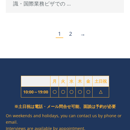
識・国際業務ビザでの …
1
2
→
月
火
水
木
金
土日祝
10:00～19:00
〇
〇
〇
〇
〇
△
※土日祝は電話・メール問合せ可能、面談は予約が必要
On weekends and holidays, you can contact us by phone or
email.
Interviews are available by appointment.