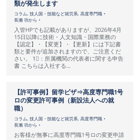
類が発生します
コラム
,
技人国・技能など就労系
,
高度専門職
長瀨 功
から
入管HPでも記載がありますが、2026年4月
15日以降に技術・人文知識・国際業務の
【認定】・【変更】・【更新】には下記書
類と要件が追加されますので、ご注意くだ
さい。 1⃣：所属機関の代表者に関する申告
書 こちらは入社する…
【許可事例】留学ビザ⇒高度専門職1号
ロの変更許可事例（新設法人への就
職）
コラム
,
技人国・技能など就労系
,
高度専門職
長瀨 功
から
お客様が無事に高度専門職1号ロの変更申請