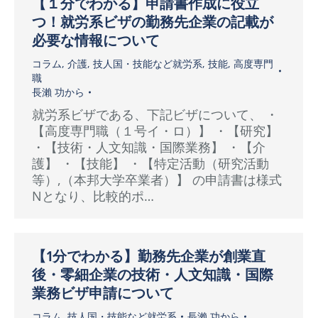
【１分でわかる】申請書作成に役立
つ！就労系ビザの勤務先企業の記載が
必要な情報について
コラム
,
介護
,
技人国・技能など就労系
,
技能
,
高度専門
職
長瀨 功
から
就労系ビザである、下記ビザについて、 ・
【高度専門職（１号イ・ロ）】 ・【研究】
・【技術・人文知識・国際業務】 ・【介
護】 ・【技能】 ・【特定活動（研究活動
等）,（本邦大学卒業者）】 の申請書は様式
Nとなり、比較的ポ…
【1分でわかる】勤務先企業が創業直
後・零細企業の技術・人文知識・国際
業務ビザ申請について
コラム
,
技人国・技能など就労系
長瀨 功
から