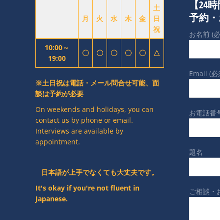
【24
土
予約・
月
火
水
木
金
日
祝
お名前 (必
10:00～
〇
〇
〇
〇
〇
△
19:00
Email (必
※土日祝は電話・メール問合せ可能、面
談は予約が必要
On weekends and holidays, you can
お電話番号
contact us by phone or email.
Interviews are available by
appointment.
題名
日本語が上手でなくても大丈夫です。
It's okay if you're not fluent in
ご相談・
Japanese.