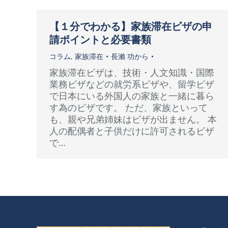
【１分でわかる】家族滞在ビザの申
請ポイントと必要書類
コラム
,
家族滞在
長瀨 功
から
家族滞在ビザは、技術・人文知識・国際
業務ビザなどの就労系ビザや、留学ビザ
で日本にいる外国人の家族と一緒に暮ら
す為のビザです。 ただ、家族といって
も、親や兄弟姉妹はビザが出ません。 本
人の配偶者と子供だけに許可されるビザ
で…