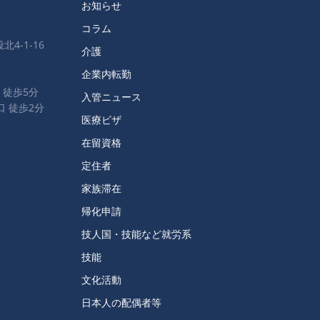
お知らせ
コラム
北4-1-16
介護
企業内転勤
 徒歩5分
入管ニュース
口 徒歩2分
医療ビザ
在留資格
定住者
家族滞在
帰化申請
技人国・技能など就労系
技能
文化活動
日本人の配偶者等