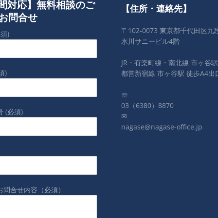
時間対応】無料相談のご
【住所・連絡先】
お問合せ
〒102-0073 東京都千代田区九段
須)
氷川サニービル4階
JR・有楽町線・南北線 市ヶ谷駅
須)
都営新宿線 市ヶ谷駅 徒歩A4出
☏
03（6380）8870
 (必須)
✉
nagase@nagase-office.jp
お問合せ内容（必須）