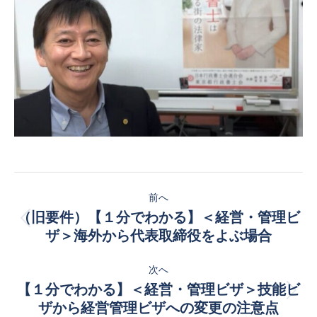
投
前へ
稿
（旧要件）【１分でわかる】＜経営・管理ビ
前
ナ
ザ＞海外から代表取締役をよぶ場合
の
投
ビ
次へ
稿:
【１分でわかる】＜経営・管理ビザ＞技能ビ
ゲ
次
ザから経営管理ビザへの変更の注意点
の