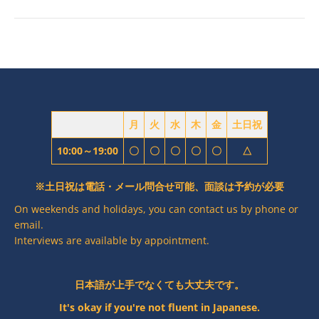
ー
投
稿:
シ
ョ
ン
月
火
水
木
金
土日祝
10:00～19:00
〇
〇
〇
〇
〇
△
※土日祝は電話・メール問合せ可能、面談は予約が必要
On weekends and holidays, you can contact us by phone or
email.
Interviews are available by appointment.
日本語が上手でなくても大丈夫です。
It's okay if you're not fluent in Japanese.