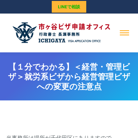
LINEで相談
【１分でわかる】＜経営・管理ビ
ザ＞就労系ビザから経営管理ビザ
への変更の注意点
当事務所は場所が千代田区にありますので、