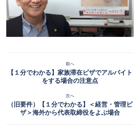
投
前へ
稿
【１分でわかる】家族滞在ビザでアルバイト
前
ナ
をする場合の注意点
の
投
ビ
次へ
稿:
（旧要件）【１分でわかる】＜経営・管理ビ
ゲ
次
ザ＞海外から代表取締役をよぶ場合
の
ー
投
稿:
シ