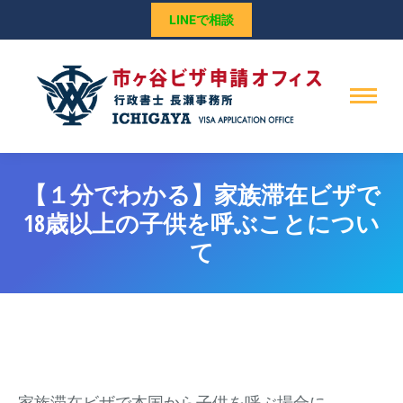
LINEで相談
【１分でわかる】家族滞在ビザで
18歳以上の子供を呼ぶことについ
て
家族滞在ビザで本国から子供を呼ぶ場合に