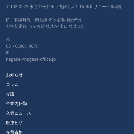
〒102-0073 東京都千代田区九段北4-1-16 氷川サニービル4階
JR・有楽町線・南北線 市ヶ谷駅 徒歩5分
都営新宿線 市ヶ谷駅 徒歩A4出口 徒歩2分
☏
03（6380）8870
✉
nagase@nagase-office.jp
お知らせ
コラム
介護
企業内転勤
入管ニュース
医療ビザ
在留資格