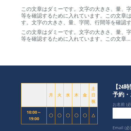
この文章はダミーです。文字の大きさ、量、
等を確認するために入れています。この文章
す。文字の大きさ、量、字間、行間等を確認
この文章はダミーです。文字の大きさ、量、
等を確認するために入れています。この文章…
【24
土
予約・
月
火
水
木
金
日
祝
お名前 (必
10:00～
〇
〇
〇
〇
〇
△
19:00
Email (必