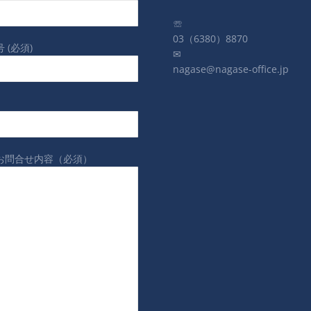
☏
03（6380）8870
 (必須)
✉
nagase@nagase-office.jp
お問合せ内容（必須）