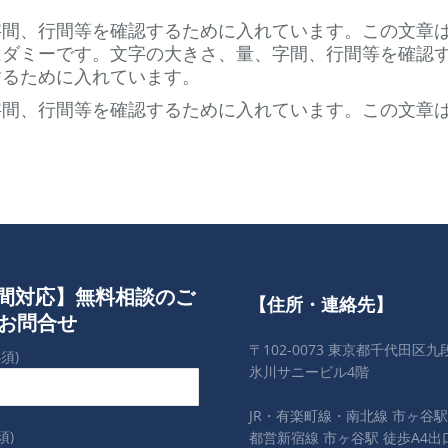
字間、行間等を確認するために入れています。この文章
はダミーです。文字の大きさ、量、字間、行間等を確認
するために入れています。
字間、行間等を確認するために入れています。この文章
時間対応】無料相談のご
【住所・連絡先】
お問合せ
〒102-0073 東京都千代田区九段
須)
氷川サニービル4階
JR・有楽町線・南北線 市ヶ谷駅
須)
都営新宿線 市ヶ谷駅 徒歩A4出