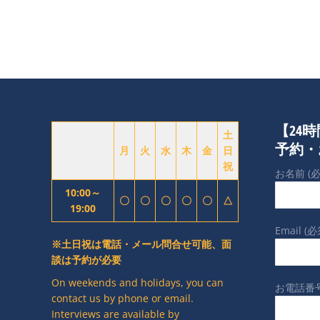
【24
土
予約・
月
火
水
木
金
日
祝
お名前 (必
10:00～
〇
〇
〇
〇
〇
△
19:00
Email (必
※土日祝は電話・メール問合せ可能、面
談は予約が必要
On weekends and holidays, you can
お電話番号
contact us by phone or email.
Interviews are available by