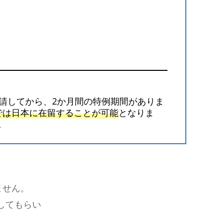
請してから、2か月間の特例期間がありま
では日本に在留することが可能
となりま
。
ません。
してもらい