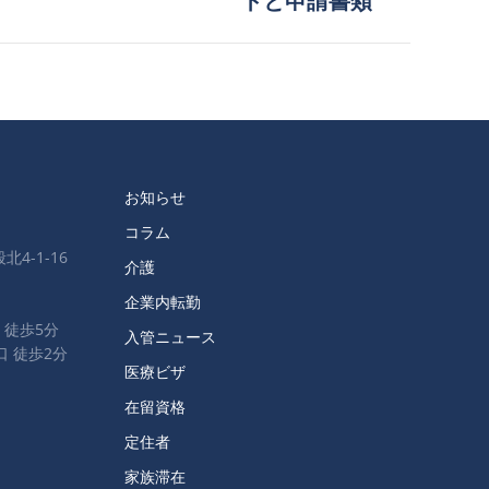
トと申請書類
投
稿:
お知らせ
コラム
北4-1-16
介護
企業内転勤
 徒歩5分
入管ニュース
口 徒歩2分
医療ビザ
在留資格
定住者
家族滞在