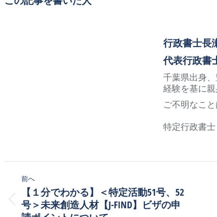
この記事を書いた人
行政書士長
代表行政書士 長
千葉県出身、
経験を基に親
ご不明なこと
特定行政書士
投
前へ
稿
【１分でわかる】＜特定活動51号、52
前
ナ
号＞未来創造人材【J-FIND】ビザの申
の