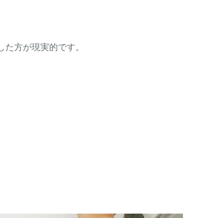
した方が現実的です。
。