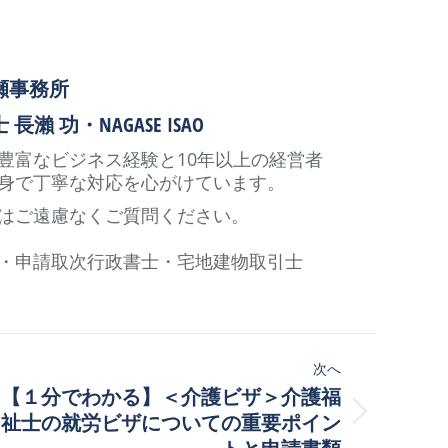
瀬事務所
瀨 功・NAGASE ISAO
豊富なビジネス経験と10年以上の経営者
身で丁寧な対応を心がけています。
はご遠慮なくご質問ください。
・申請取次行政書士・宅地建物取引士
次へ
【１分でわかる】＜介護ビザ＞介護福
次
祉士の就労ビザについての重要ポイン
の