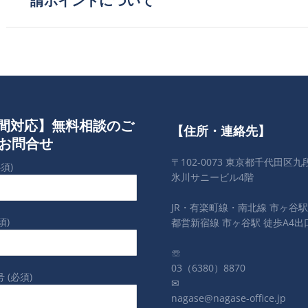
請ポイントについて
ビ
投
稿:
ゲ
ー
シ
ョ
時間対応】無料相談のご
【住所・連絡先】
お問合せ
ン
〒102-0073 東京都千代田区九段
須)
氷川サニービル4階
JR・有楽町線・南北線 市ヶ谷駅
須)
都営新宿線 市ヶ谷駅 徒歩A4出
☏
03（6380）8870
 (必須)
✉
nagase@nagase-office.jp