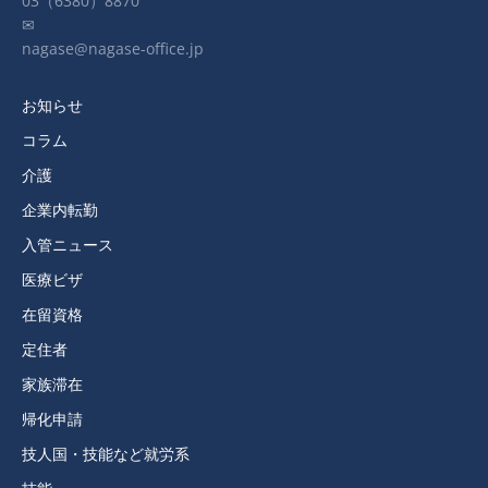
03（6380）8870
✉
nagase@nagase-office.jp
お知らせ
コラム
介護
企業内転勤
入管ニュース
医療ビザ
在留資格
定住者
家族滞在
帰化申請
技人国・技能など就労系