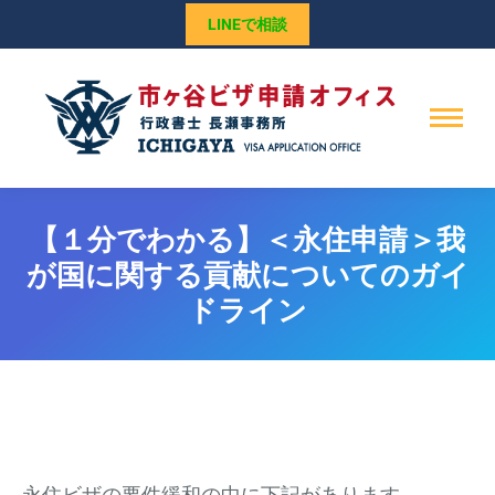
LINEで相談
【１分でわかる】＜永住申請＞我
が国に関する貢献についてのガイ
ドライン
永住ビザの要件緩和の中に下記があります。