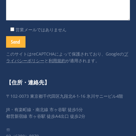
営業メールではありません
このサイトはreCAPTCHAによって保護されており、Googleの
プ
ライバシーポリシー
と
利用規約
が適用されます。
【住所・連絡先】
〒102-0073 東京都千代田区九段北4-1-16 氷川サニービル4階
JR・有楽町線・南北線 市ヶ谷駅 徒歩5分
都営新宿線 市ヶ谷駅 徒歩A4出口 徒歩2分
☏