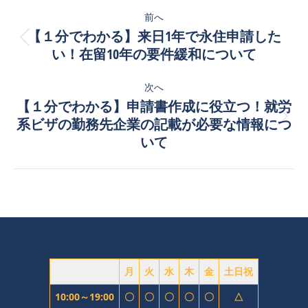
投
前へ
稿
【１分でわかる】来日1年で永住申請した
前
ナ
い！在留10年の要件緩和について
の
投
ビ
次へ
稿:
【１分でわかる】申請書作成に役立つ！就労
ゲ
次
系ビザの勤務先企業の記載が必要な情報につ
ー
の
いて
投
シ
稿:
ョ
ン
月
火
水
木
金
土日祝
10:00～19:00
〇
〇
〇
〇
〇
△