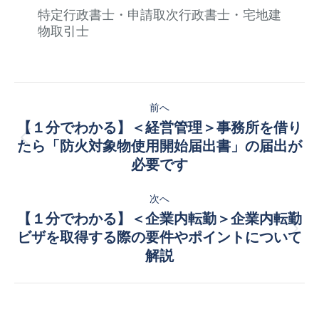
特定行政書士・申請取次行政書士・宅地建
物取引士
投
前へ
稿
【１分でわかる】＜経営管理＞事務所を借り
前
ナ
たら「防火対象物使用開始届出書」の届出が
の
必要です
ビ
投
稿:
次へ
ゲ
【１分でわかる】＜企業内転勤＞企業内転勤
ー
次
ビザを取得する際の要件やポイントについて
の
解説
シ
投
稿:
ョ