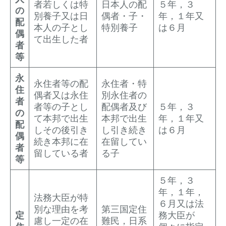
者若しくは特
日本人の配
５年，３
の
別養子又は日
偶者・子・
年，１年又
配
本人の子とし
特別養子
は６月
偶
て出生した者
者
等
永
永住者等の配
永住者・特
住
偶者又は永住
別永住者の
者
者等の子とし
配偶者及び
５年，３
の
て本邦で出生
本邦で出生
年，１年又
配
しその後引き
し引き続き
は６月
偶
続き本邦に在
在留してい
者
留している者
る子
等
５年，３
年，１年，
法務大臣が特
６月又は法
別な理由を考
第三国定住
定
務大臣が
慮し一定の在
難民，日系