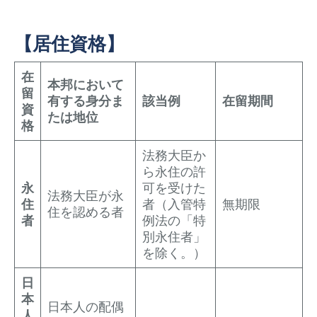
【居住資格】
在
本邦において
留
有する身分ま
該当例
在留期間
資
たは地位
格
法務大臣か
ら永住の許
永
可を受けた
法務大臣が永
住
者（入管特
無期限
住を認める者
者
例法の「特
別永住者」
を除く。）
日
本
日本人の配偶
人