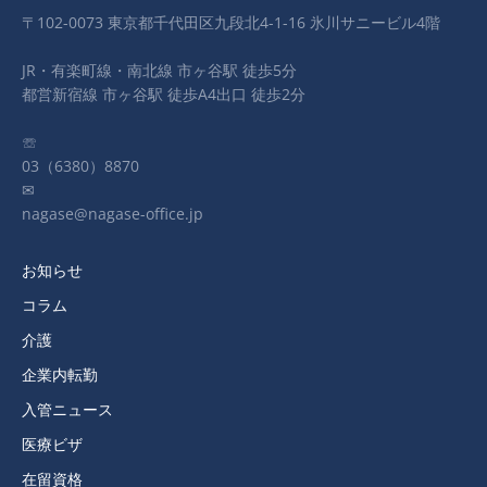
〒102-0073 東京都千代田区九段北4-1-16 氷川サニービル4階
JR・有楽町線・南北線 市ヶ谷駅 徒歩5分
都営新宿線 市ヶ谷駅 徒歩A4出口 徒歩2分
☏
03（6380）8870
✉
nagase@nagase-office.jp
お知らせ
コラム
介護
企業内転勤
入管ニュース
医療ビザ
在留資格