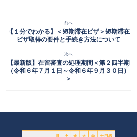
投
前へ
稿
【１分でわかる】＜短期滞在ビザ＞短期滞在
前
ナ
ビザ取得の要件と手続き方法について
の
投
ビ
次へ
稿:
【最新版】在留審査の処理期間＜第２四半期
ゲ
次
（令和６年７月１日～令和６年９月３０日）
ー
の
＞
投
シ
稿:
ョ
ン
月
火
水
木
金
土日祝