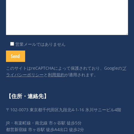
営業メールではありません
このサイトはreCAPTCHAによって保護されており、Googleの
プ
ライバシーポリシー
と
利用規約
が適用されます。
【住所・連絡先】
〒102-0073 東京都千代田区九段北4-1-16 氷川サニービル4階
JR・有楽町線・南北線 市ヶ谷駅 徒歩5分
都営新宿線 市ヶ谷駅 徒歩A4出口 徒歩2分