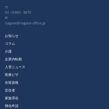
☏
03（6380）8870
✉
nagase@nagase-office.jp
お知らせ
コラム
介護
企業内転勤
入管ニュース
医療ビザ
在留資格
定住者
家族滞在
帰化申請