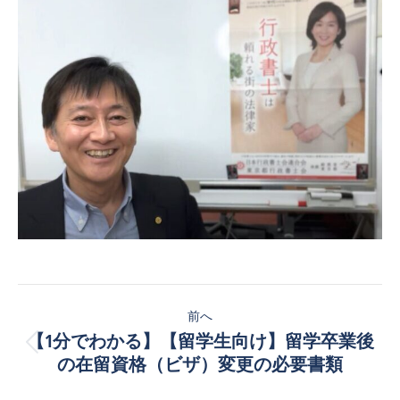
投
前へ
稿
【1分でわかる】【留学生向け】留学卒業後
前
ナ
の在留資格（ビザ）変更の必要書類
の
投