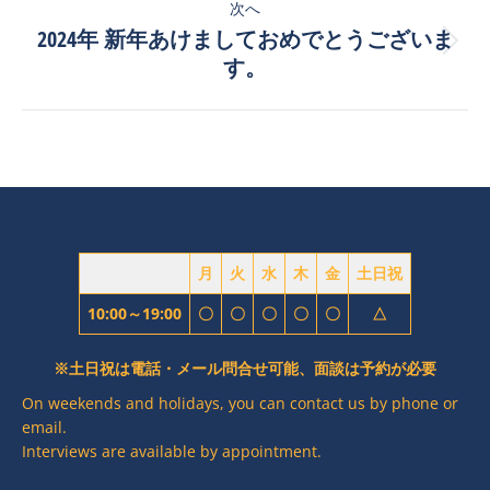
ビ
次へ
稿:
2024年 新年あけましておめでとうございま
ゲ
次
す。
の
ー
投
稿:
シ
ョ
ン
月
火
水
木
金
土日祝
10:00～19:00
〇
〇
〇
〇
〇
△
※土日祝は電話・メール問合せ可能、面談は予約が必要
On weekends and holidays, you can contact us by phone or
email.
Interviews are available by appointment.