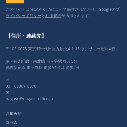
このサイトはreCAPTCHAによって保護されており、Googleの
プ
ライバシーポリシー
と
利用規約
が適用されます。
【住所・連絡先】
〒102-0073 東京都千代田区九段北4-1-16 氷川サニービル4階
JR・有楽町線・南北線 市ヶ谷駅 徒歩5分
都営新宿線 市ヶ谷駅 徒歩A4出口 徒歩2分
☏
03（6380）8870
✉
nagase@nagase-office.jp
お知らせ
コラム