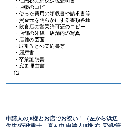
・住民税の納税課税証明書
・通帳のコピー
・使った費用の領収書や請求書等
・資金元を明らかにする書類各種
・飲食店の営業許可証のコピー
・店舗の外観、店舗内の写真
・店舗の図面
・取引先との契約書等
・履歴書
・卒業証明書
・変更理由書
他
申請人のJB様とお店でお祝い！（左から浜辺
先生/行政書士、真ん中 申請人JB様 右 長瀬/筆